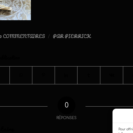
0 COMMENTAIRES
PAR
PIERRICK
/
ublication
0
RÉPONSES
taire
Pour offri