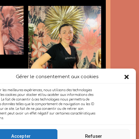
ante
e
Justine - prothésiste
ongulaire
Gérer le consentement aux cookies
r les meilleures expériences, nous utilisons des technologies
e les cookies pour stocker et/ou accéder aux informations des
. Le fait de consentir à ces technologies nous permettra de
es données telles que le comportement de navigation ou les ID
r ce site. Le fait de ne pas consentir ou de retirer son
ent peut avoir un effet négatif sur certaines caractéristiques
ns.
Accepter
Refuser