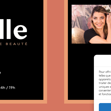
Charlène - Gér
responsabl
e
Pour offri
telles qu
appareils
traiter d
uniques su
14h / 19h
consentem
et fonctio